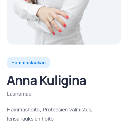
Hammaslääkäri
Anna Kuligina
Lasnamäe
Hammashoito
,
Proteesien valmistus
,
Iensairauksien hoito