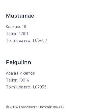
Mustamäe
Keskuse 16
Tallinn, 12911
Toimilupa nro.: L05402
Pelgulinn
Ädala 1, V kerros
Tallinn, 10614
Toimilupa nro.: L07035
© 2024 Läänemere Hambakliinik OÜ