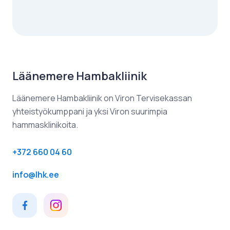
Läänemere Hambakliinik​
Läänemere Hambakliinik on Viron Tervisekassan
yhteistyökumppani ja yksi Viron suurimpia
hammasklinikoita.
+372 660 04 60
info@lhk.ee